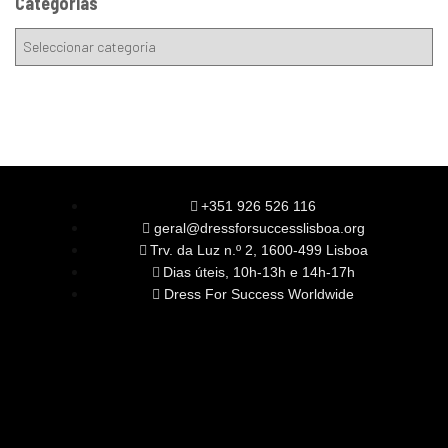
Categorias
+351 926 526 116
geral@dressforsuccesslisboa.org
Trv. da Luz n.º 2, 1600-499 Lisboa
Dias úteis, 10h-13h e 14h-17h
Dress For Success Worldwide
SOBRE NÓS
A Nossa Missão
Equipa
Órgãos Sociais
Rede Global