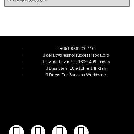
+351 926 526 116
geral@dressforsuccesslisboa.org
Trv. da Luz n.º 2, 1600-499 Lisboa
Dias úteis, 10h-13h e 14h-17h
Dress For Success Worldwide
SOBRE NÓS
A Nossa Missão
Equipa
Órgãos Sociais
Rede Global