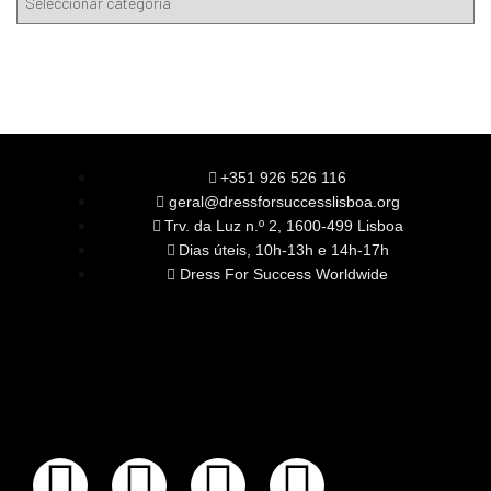
+351 926 526 116
geral@dressforsuccesslisboa.org
Trv. da Luz n.º 2, 1600-499 Lisboa
Dias úteis, 10h-13h e 14h-17h
Dress For Success Worldwide
SOBRE NÓS
A Nossa Missão
Equipa
Órgãos Sociais
Rede Global