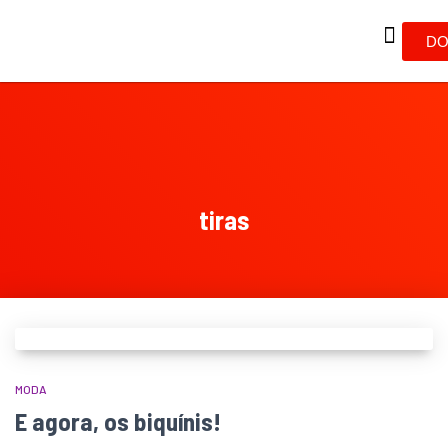
DO
tiras
MODA
E agora, os biquínis!