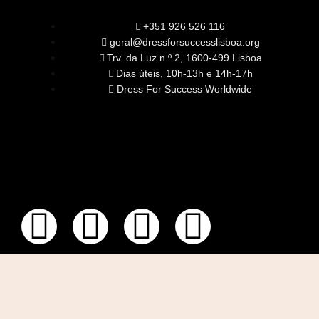
+351 926 526 116
geral@dressforsuccesslisboa.org
Trv. da Luz n.º 2, 1600-499 Lisboa
Dias úteis, 10h-13h e 14h-17h
Dress For Success Worldwide
SOBRE NÓS
A Nossa Missão
Equipa
Órgãos Sociais
Rede Global