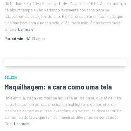
Os Nudes: Kiko 7,9€; Black Up 11,9€; Maybelline 4€ Estão em moda já
há algum tempo e vão variando levemente nos tons para se
adaptarem às estações do ano. É difícil encontrar um tom nude que
funcione bem com a nossa pele, aliás, para mim, é das cores mais
difíceis
Ler mais
Por
admin
, Há
10 anos
BELEZA
Maquilhagem: a cara como uma tela
Hoje em dia, cada vez mais se houve falar: da base, que afinal não
trabalha sozinha porque precisa do highlighter e do corretor de
olheiras e de tantas outras invenções; do batom, se deve ter brilho
ou não; ou do lápis que tem 37 maneiras diferentes de ser usado.
Com
Ler mais