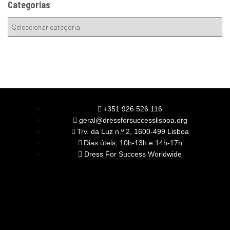
Categorias
+351 926 526 116
geral@dressforsuccesslisboa.org
Trv. da Luz n.º 2, 1600-499 Lisboa
Dias úteis, 10h-13h e 14h-17h
Dress For Success Worldwide
SOBRE NÓS
A Nossa Missão
Equipa
Órgãos Sociais
Rede Global