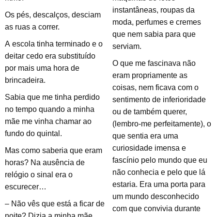
instantâneas, roupas da
Os pés, descalços, desciam
moda, perfumes e cremes
as ruas a correr.
que nem sabia para que
A escola tinha terminado e o
serviam.
deitar cedo era substituído
O que me fascinava não
por mais uma hora de
eram propriamente as
brincadeira.
coisas, nem ficava com o
Sabia que me tinha perdido
sentimento de inferioridade
no tempo quando a minha
ou de também querer,
mãe me vinha chamar ao
(lembro-me perfeitamente), o
fundo do quintal.
que sentia era uma
curiosidade imensa e
Mas como saberia que eram
fascínio pelo mundo que eu
horas? Na ausência de
não conhecia e pelo que lá
relógio o sinal era o
estaria. Era uma porta para
escurecer…
um mundo desconhecido
– Não vês que está a ficar de
com que convivia durante
noite? Dizia a minha mãe