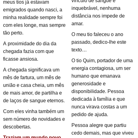
vínculo de sangue é
meus tios já estavam
inquebrável, nenhuma
emigrados quando nasci, a
distância nos impede de
minha realidade sempre foi
amar.
com eles longe, mas sempre
tão perto.
O meu tio faleceu o ano
passado, dedico-lhe este
A proximidade do dia da
texto…
chegada fazia com que
ficasse ansiosa.
O tio Quim, portador de uma
energia contagiosa, um ser
A chegada significava um
humano que emanava
mês de fartura, um mês de
generosidade e
união e casa cheia, um mês
disponibilidade. Pessoa
de mais amor, de partilha e
dedicada à família e que
de laços de sangue eternos.
nunca virava costas a um
Com eles vinha também um
pedido de ajuda.
sem número de novidades e
Pessoa alegre que partiu
descobertas.
cedo demais, mas que viveu
Traziam um mundo novo