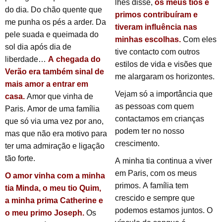
lhes disse,
os meus tios e
do dia. Do chão quente que
primos contribuíram e
me punha os pés a arder. Da
tiveram influência nas
pele suada e queimada do
minhas escolhas.
Com eles
sol dia após dia de
tive contacto com outros
liberdade…
A chegada do
estilos de vida e visões que
Verão era também sinal de
me alargaram os horizontes.
mais amor a entrar em
Vejam só a importância que
casa.
Amor que vinha de
as pessoas com quem
Paris. Amor de uma família
contactamos em crianças
que só via uma vez por ano,
podem ter no nosso
mas que não era motivo para
crescimento.
ter uma admiração e ligação
tão forte.
A minha tia continua a viver
em Paris, com os meus
O amor vinha com a minha
primos. A família tem
tia Minda, o meu tio Quim,
crescido e sempre que
a minha prima Catherine e
podemos estamos juntos. O
o meu primo Joseph.
Os