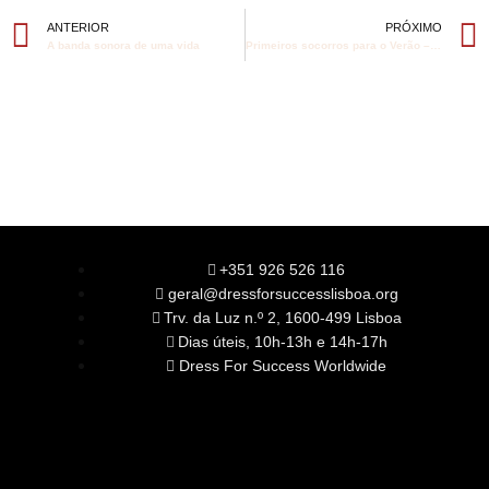
ANTERIOR
PRÓXIMO
A banda sonora de uma vida
Primeiros socorros para o Verão – que tal usar Homeopatia?
+351 926 526 116
geral@dressforsuccesslisboa.org
Trv. da Luz n.º 2, 1600-499 Lisboa
Dias úteis, 10h-13h e 14h-17h
Dress For Success Worldwide
SOBRE NÓS
A Nossa Missão
Equipa
Órgãos Sociais
Rede Global