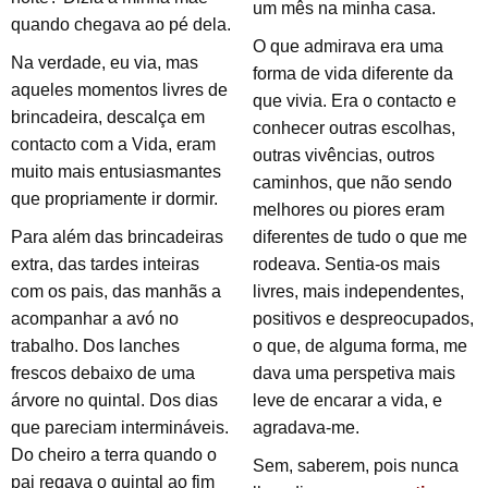
um mês na minha casa.
quando chegava ao pé dela.
O que admirava era uma
Na verdade, eu via, mas
forma de vida diferente da
aqueles momentos livres de
que vivia. Era o contacto e
brincadeira, descalça em
conhecer outras escolhas,
contacto com a Vida, eram
outras vivências, outros
muito mais entusiasmantes
caminhos, que não sendo
que propriamente ir dormir.
melhores ou piores eram
Para além das brincadeiras
diferentes de tudo o que me
extra, das tardes inteiras
rodeava. Sentia-os mais
com os pais, das manhãs a
livres, mais independentes,
acompanhar a avó no
positivos e despreocupados,
trabalho. Dos lanches
o que, de alguma forma, me
frescos debaixo de uma
dava uma perspetiva mais
árvore no quintal. Dos dias
leve de encarar a vida, e
que pareciam intermináveis.
agradava-me.
Do cheiro a terra quando o
Sem, saberem, pois nunca
pai regava o quintal ao fim