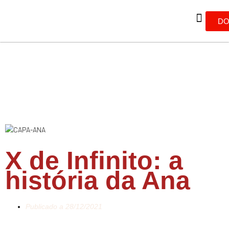
DO
X de Infinito: a
história da Ana
Publicado a
28/12/2021