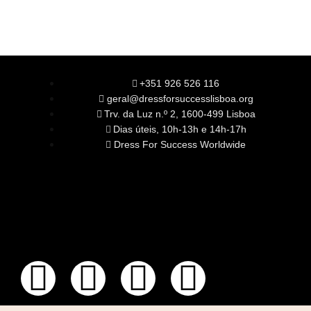
+351 926 526 116
geral@dressforsuccesslisboa.org
Trv. da Luz n.º 2, 1600-499 Lisboa
Dias úteis, 10h-13h e 14h-17h
Dress For Success Worldwide
SOBRE NÓS
A Nossa Missão
Equipa
Órgãos Sociais
Rede Global