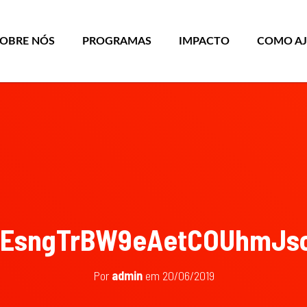
SOBRE NÓS
PROGRAMAS
IMPACTO
COMO A
_EsngTrBW9eAetCOUhmJs
Por
admin
em
20/06/2019