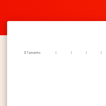
Tamanho:
150 × 150
|
300 × 148
|
750 × 371
|
750 × 371
|
36