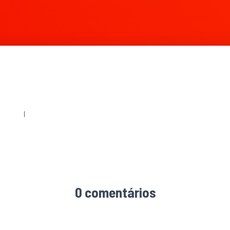
0 × 240
|
1035 × 512
0 comentários