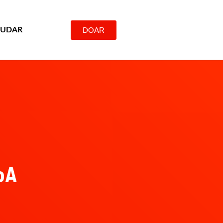
DOAR
JUDAR
oA