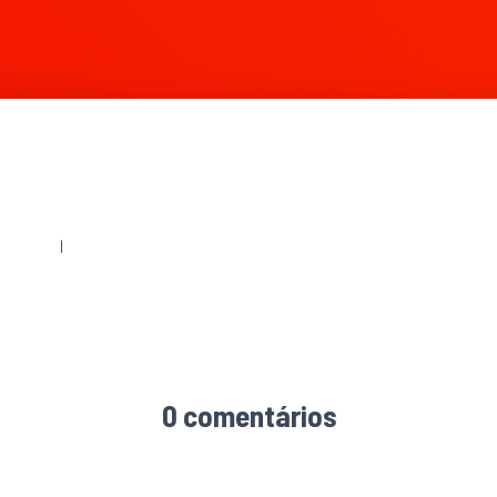
60 × 240
|
1024 × 678
0 comentários