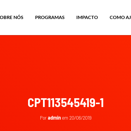
SOBRE NÓS
PROGRAMAS
IMPACTO
COMO A
CPT113545419-1
Por
admin
em
20/06/2019