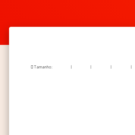
Tamanho:
150 × 150
|
300 × 199
|
750 × 497
|
750 × 497
|
3