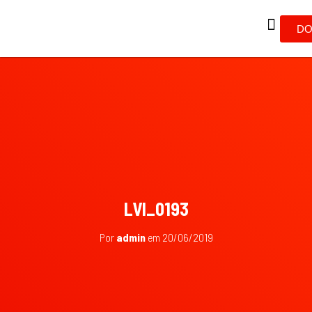
DO
LVI_0193
Por
admin
em
20/06/2019