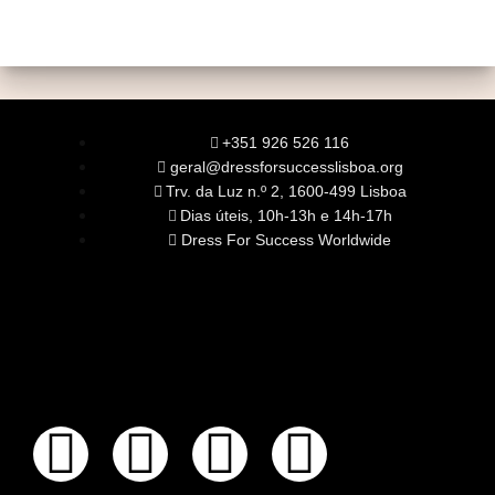
+351 926 526 116
geral@dressforsuccesslisboa.org
Trv. da Luz n.º 2, 1600-499 Lisboa
Dias úteis, 10h-13h e 14h-17h
Dress For Success Worldwide
SOBRE NÓS
A Nossa Missão
Equipa
Órgãos Sociais
Rede Global