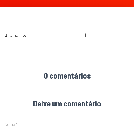
Tamanho:
150 × 150
|
300 × 200
|
750 × 500
|
750 × 500
|
360 × 240
|
2047 × 1365
0 comentários
Deixe um comentário
Nome
*