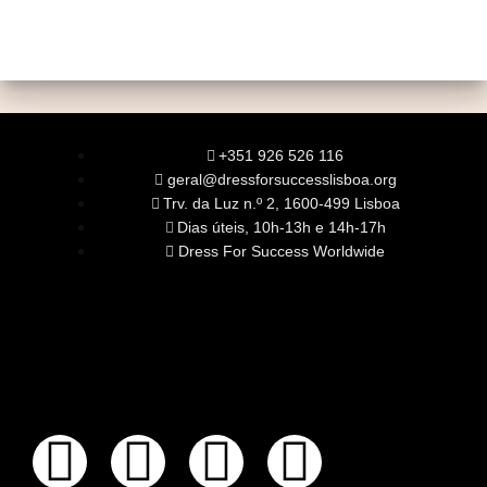
+351 926 526 116
geral@dressforsuccesslisboa.org
Trv. da Luz n.º 2, 1600-499 Lisboa
Dias úteis, 10h-13h e 14h-17h
Dress For Success Worldwide
SOBRE NÓS
A Nossa Missão
Equipa
Órgãos Sociais
Rede Global