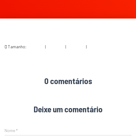
Tamanho:
150 × 150
|
247 × 300
|
360 × 240
|
623 × 758
0 comentários
Deixe um comentário
Nome
*