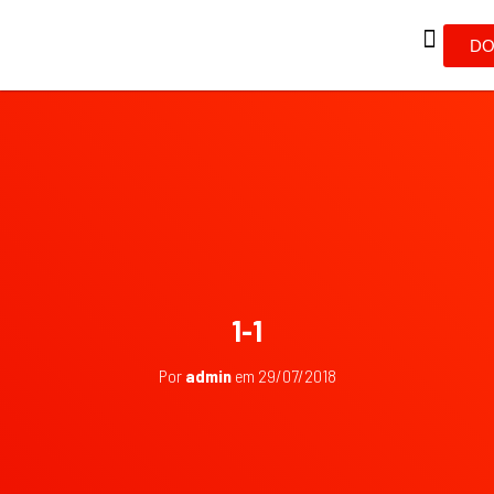
DO
1-1
Por
admin
em
29/07/2018