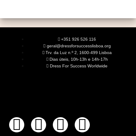
+351 926 526 116
geral@dressforsuccesslisboa.org
Trv. da Luz n.º 2, 1600-499 Lisboa
Dias úteis, 10h-13h e 14h-17h
Dress For Success Worldwide
SOBRE NÓS
A Nossa Missão
Equipa
Órgãos Sociais
Rede Global