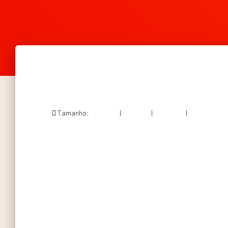
Tamanho:
150 × 150
|
300 × 114
|
750 × 286
|
950 × 362