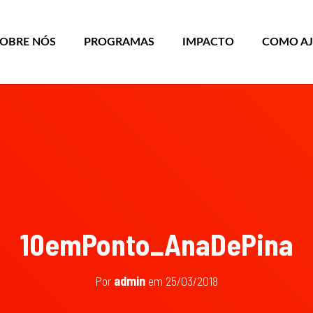
SOBRE NÓS
PROGRAMAS
IMPACTO
COMO A
10emPonto_AnaDePina
Por
admin
em
25/03/2018