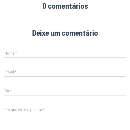
0 comentários
Deixe um comentário
Nome
*
Email
*
Site
Em que está a pensar?