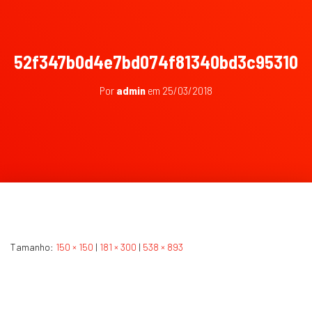
52f347b0d4e7bd074f81340bd3c95310
Por
admin
em
25/03/2018
Tamanho:
150 × 150
|
181 × 300
|
538 × 893