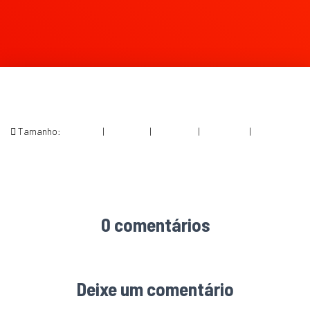
Tamanho:
150 × 150
|
200 × 300
|
750 × 1126
|
682 × 1024
|
1066 ×
1600
0 comentários
Deixe um comentário