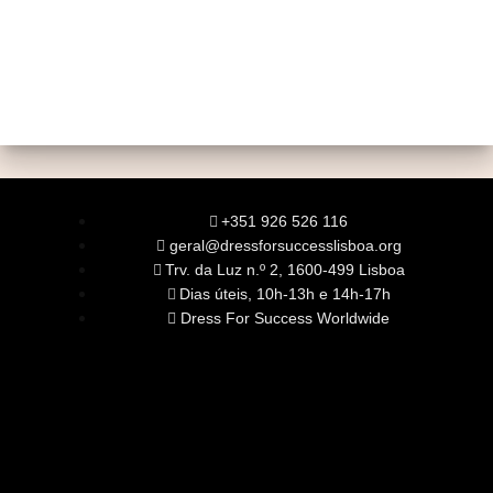
+351 926 526 116
geral@dressforsuccesslisboa.org
Trv. da Luz n.º 2, 1600-499 Lisboa
Dias úteis, 10h-13h e 14h-17h
Dress For Success Worldwide
SOBRE NÓS
A Nossa Missão
Equipa
Órgãos Sociais
Rede Global