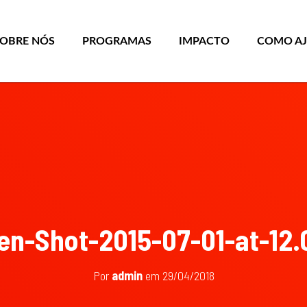
SOBRE NÓS
PROGRAMAS
IMPACTO
COMO A
en-Shot-2015-07-01-at-12.
Por
admin
em
29/04/2018