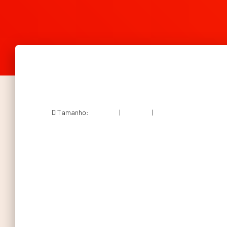
Tamanho:
150 × 150
|
300 × 214
|
644 × 460