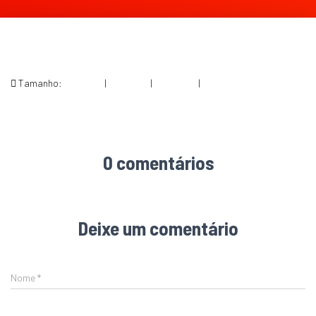
Tamanho:
150 × 150
|
300 × 214
|
360 × 240
|
529 × 378
0 comentários
Deixe um comentário
Nome
*