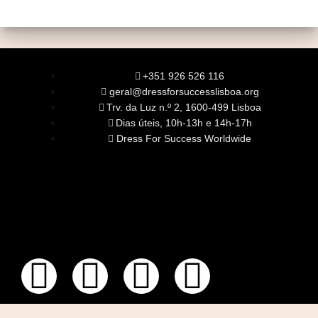
+351 926 526 116
geral@dressforsuccesslisboa.org
Trv. da Luz n.º 2, 1600-499 Lisboa
Dias úteis, 10h-13h e 14h-17h
Dress For Success Worldwide
SOBRE NÓS
A Nossa Missão
Equipa
Órgãos Sociais
Rede Global