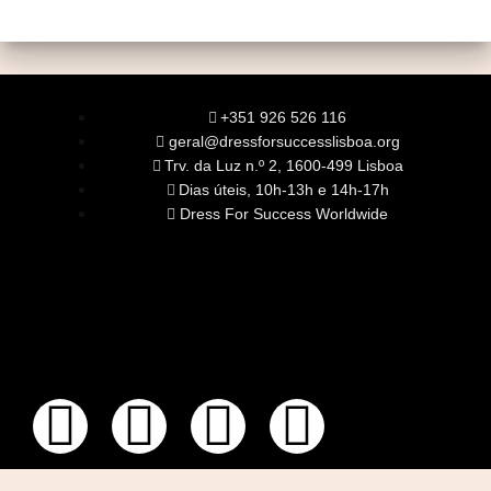
+351 926 526 116
geral@dressforsuccesslisboa.org
Trv. da Luz n.º 2, 1600-499 Lisboa
Dias úteis, 10h-13h e 14h-17h
Dress For Success Worldwide
SOBRE NÓS
A Nossa Missão
Equipa
Órgãos Sociais
Rede Global