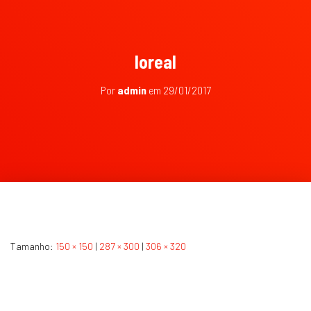
loreal
Por
admin
em
29/01/2017
Tamanho:
150 × 150
|
287 × 300
|
306 × 320