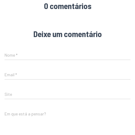
0 comentários
Deixe um comentário
Nome
*
Email
*
Site
Em que está a pensar?