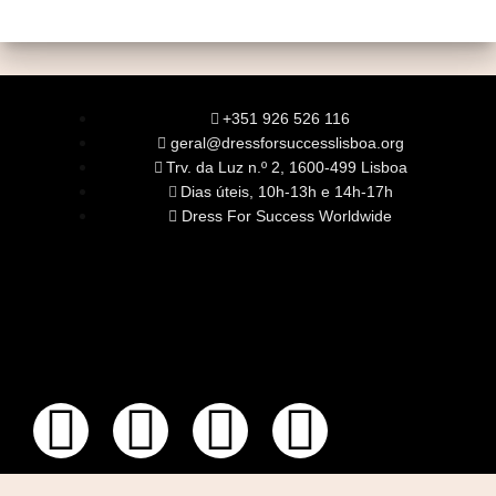
+351 926 526 116
geral@dressforsuccesslisboa.org
Trv. da Luz n.º 2, 1600-499 Lisboa
Dias úteis, 10h-13h e 14h-17h
Dress For Success Worldwide
SOBRE NÓS
A Nossa Missão
Equipa
Órgãos Sociais
Rede Global