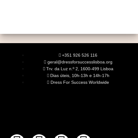
+351 926 526 116
geral@dressforsuccesslisboa.org
Trv. da Luz n.º 2, 1600-499 Lisboa
Dias úteis, 10h-13h e 14h-17h
Dress For Success Worldwide
SOBRE NÓS
A Nossa Missão
Equipa
Órgãos Sociais
Rede Global