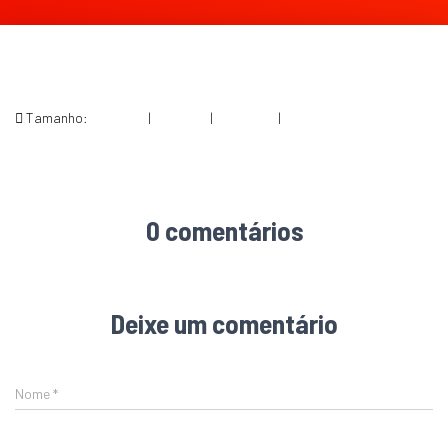
Tamanho:
150 × 150
|
300 × 114
|
750 × 286
|
950 × 362
0 comentários
Deixe um comentário
Nome
*