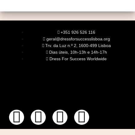
+351 926 526 116
geral@dressforsuccesslisboa.org
Trv. da Luz n.º 2, 1600-499 Lisboa
Dias úteis, 10h-13h e 14h-17h
Dress For Success Worldwide
SOBRE NÓS
A Nossa Missão
Equipa
Órgãos Sociais
Rede Global