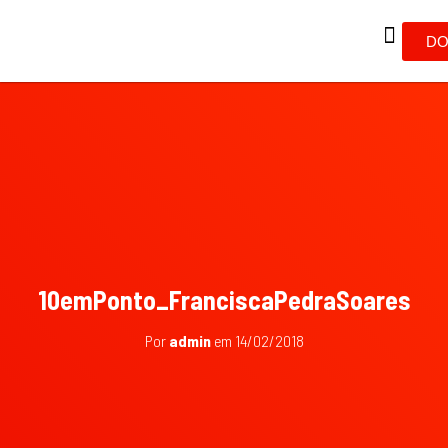
DO
10emPonto_FranciscaPedraSoares
Por
admin
em
14/02/2018