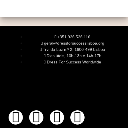
+351 926 526 116
geral@dressforsuccesslisboa.org
Trv. da Luz n.º 2, 1600-499 Lisboa
Dias úteis, 10h-13h e 14h-17h
Dress For Success Worldwide
SOBRE NÓS
A Nossa Missão
Equipa
Órgãos Sociais
Rede Global