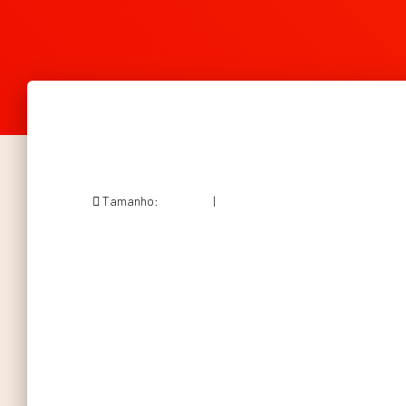
Tamanho:
150 × 150
|
210 × 240