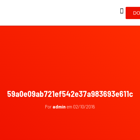
DO
59a0e09ab721ef542e37a983693e611c
Por
admin
em
02/10/2016