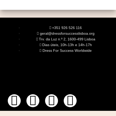
+351 926 526 116
geral@dressforsuccesslisboa.org
Trv. da Luz n.º 2, 1600-499 Lisboa
Dias úteis, 10h-13h e 14h-17h
Dress For Success Worldwide
SOBRE NÓS
A Nossa Missão
Equipa
Órgãos Sociais
Rede Global