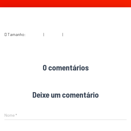
Tamanho:
150 × 150
|
198 × 300
|
564 × 853
0 comentários
Deixe um comentário
Nome
*