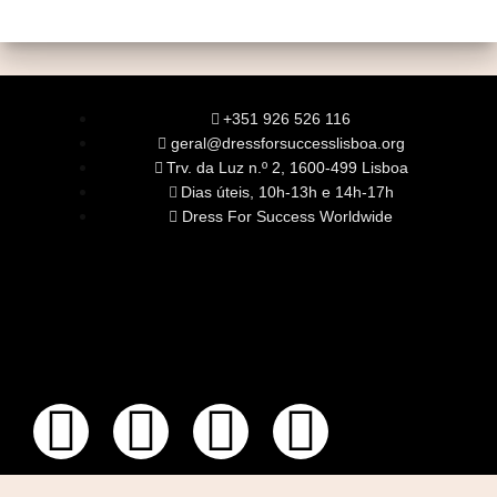
+351 926 526 116
geral@dressforsuccesslisboa.org
Trv. da Luz n.º 2, 1600-499 Lisboa
Dias úteis, 10h-13h e 14h-17h
Dress For Success Worldwide
SOBRE NÓS
A Nossa Missão
Equipa
Órgãos Sociais
Rede Global