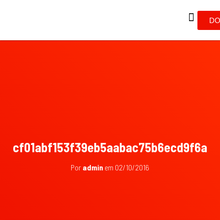
DO
cf01abf153f39eb5aabac75b6ecd9f6a
Por
admin
em
02/10/2016