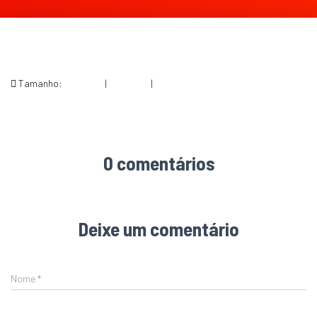
Tamanho:
150 × 150
|
198 × 300
|
423 × 640
0 comentários
Deixe um comentário
Nome
*