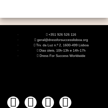
+351 926 526 116
geral@dressforsuccesslisboa.org
Trv. da Luz n.º 2, 1600-499 Lisboa
Dias úteis, 10h-13h e 14h-17h
Dress For Success Worldwide
SOBRE NÓS
A Nossa Missão
Equipa
Órgãos Sociais
Rede Global