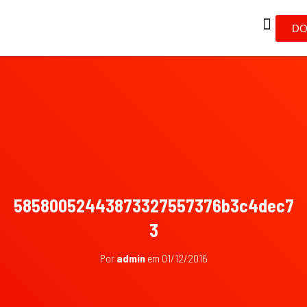
DO
58580052443873327557376b3c4dec7
3
Por
admin
em
01/12/2016