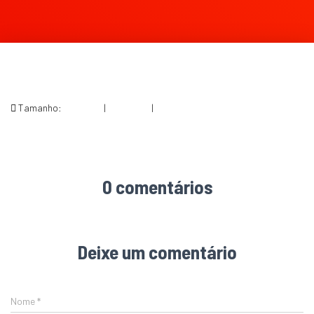
Tamanho:
150 × 150
|
208 × 300
|
564 × 815
0 comentários
Deixe um comentário
Nome
*