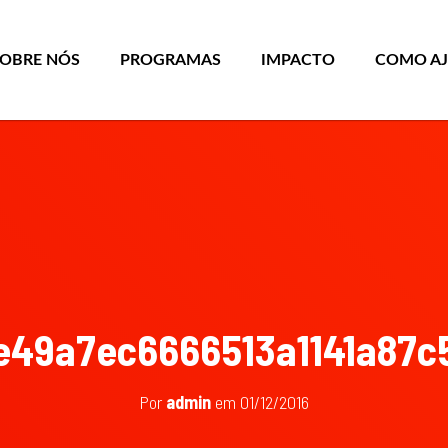
SOBRE NÓS
PROGRAMAS
IMPACTO
COMO A
e49a7ec6666513a1141a87c
Por
admin
em
01/12/2016