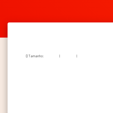
Tamanho:
150 × 150
|
225 × 300
|
564 × 751