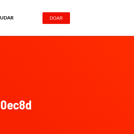
DOAR
JUDAR
e0ec8d