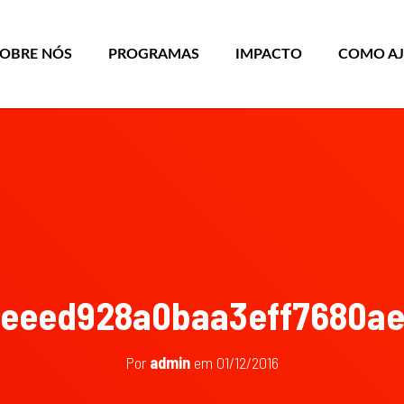
SOBRE NÓS
PROGRAMAS
IMPACTO
COMO A
eeed928a0baa3eff7680a
Por
admin
em
01/12/2016