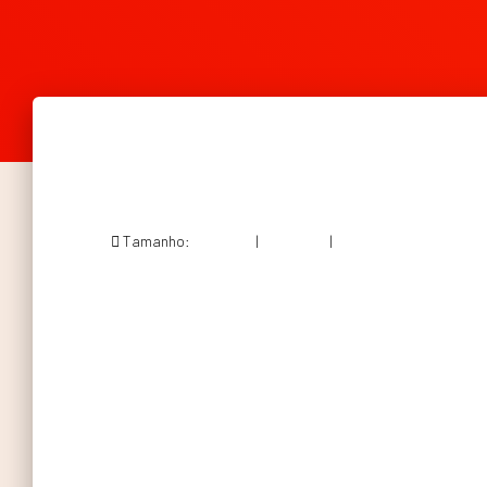
Tamanho:
150 × 150
|
200 × 300
|
564 × 846