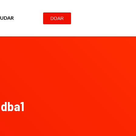
DOAR
JUDAR
3dba1