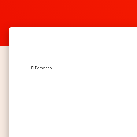
Tamanho:
150 × 150
|
235 × 300
|
564 × 720