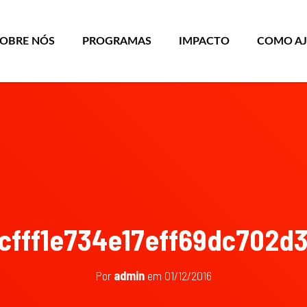
SOBRE NÓS
PROGRAMAS
IMPACTO
COMO A
cfff1e734e17eff69dc702d
Por
admin
em
01/12/2016