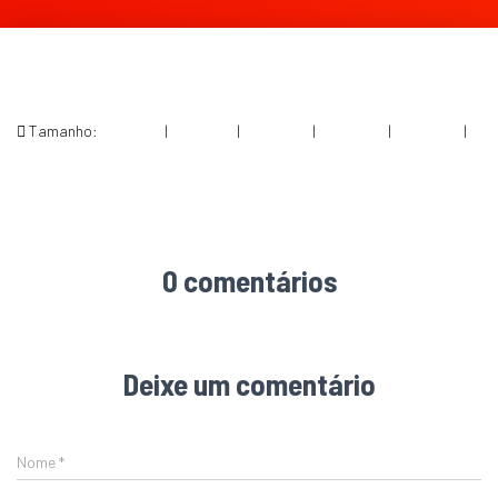
Tamanho:
150 × 150
|
300 × 196
|
750 × 488
|
750 × 489
|
360 × 240
|
1200 × 782
0 comentários
Deixe um comentário
Nome
*