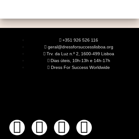
+351 926 526 116
geral@dressforsuccesslisboa.org
Trv. da Luz n.º 2, 1600-499 Lisboa
Dias úteis, 10h-13h e 14h-17h
Dress For Success Worldwide
SOBRE NÓS
A Nossa Missão
Equipa
Órgãos Sociais
Rede Global