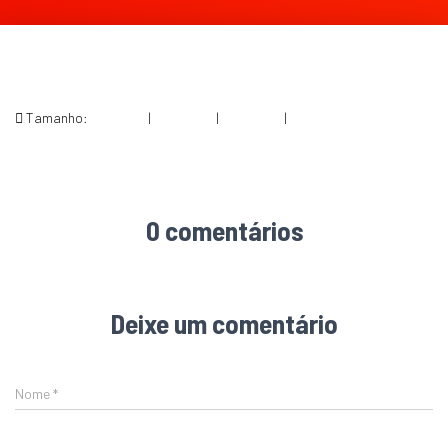
Tamanho:
150 × 150
|
225 × 300
|
360 × 240
|
530 × 707
0 comentários
Deixe um comentário
Nome
*