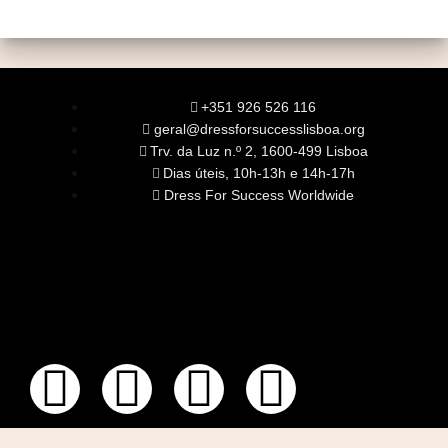
+351 926 526 116
geral@dressforsuccesslisboa.org
Trv. da Luz n.º 2, 1600-499 Lisboa
Dias úteis, 10h-13h e 14h-17h
Dress For Success Worldwide
SOBRE NÓS
A Nossa Missão
Equipa
Órgãos Sociais
Rede Global