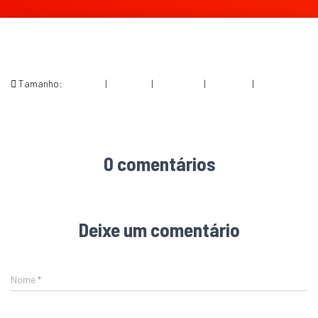
Tamanho:
150 × 150
|
201 × 300
|
685 × 1024
|
360 × 240
|
729 × 1089
0 comentários
Deixe um comentário
Nome
*