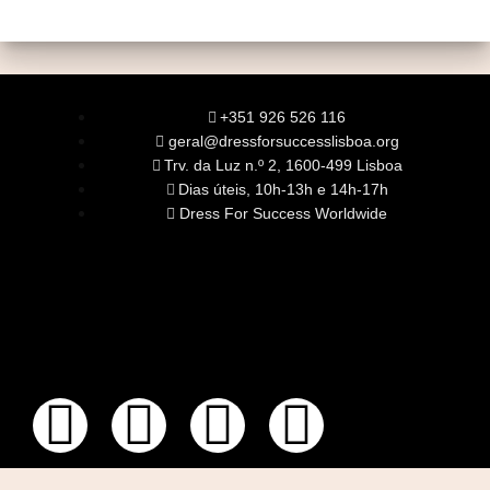
+351 926 526 116
geral@dressforsuccesslisboa.org
Trv. da Luz n.º 2, 1600-499 Lisboa
Dias úteis, 10h-13h e 14h-17h
Dress For Success Worldwide
SOBRE NÓS
A Nossa Missão
Equipa
Órgãos Sociais
Rede Global