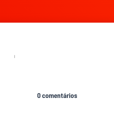
360 × 240
|
1299 × 869
0 comentários