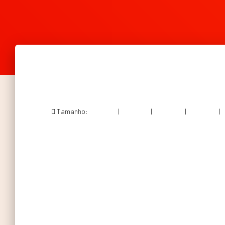
Tamanho:
150 × 150
|
300 × 201
|
750 × 502
|
750 × 502
|