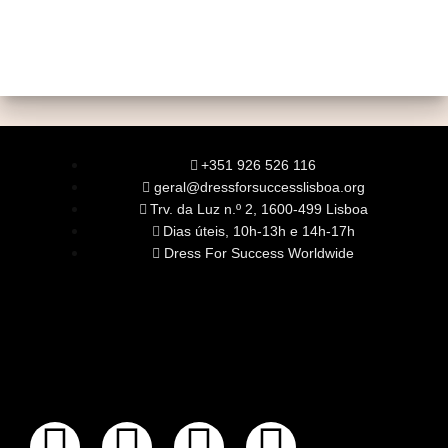
+351 926 526 116
geral@dressforsuccesslisboa.org
Trv. da Luz n.º 2, 1600-499 Lisboa
Dias úteis, 10h-13h e 14h-17h
Dress For Success Worldwide
SOBRE NÓS
A Nossa Missão
Equipa
Órgãos Sociais
Rede Global