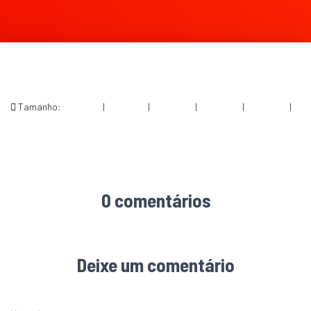
Tamanho:
150 × 150
|
300 × 104
|
750 × 260
|
750 × 260
|
360 × 240
|
1465 × 508
0 comentários
Deixe um comentário