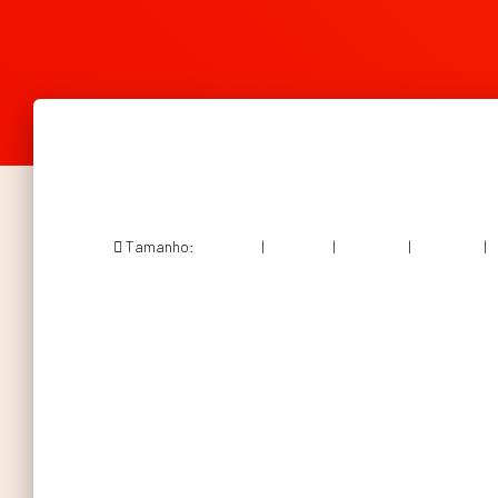
Tamanho:
150 × 150
|
300 × 187
|
750 × 469
|
360 × 240
|
8