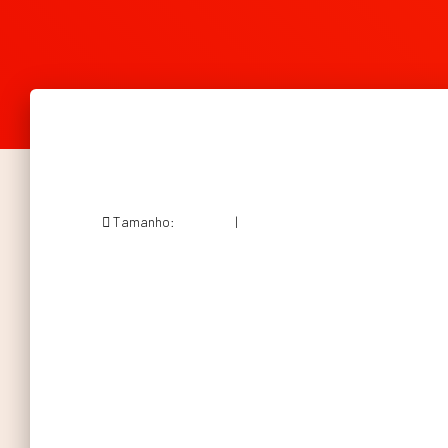
Tamanho:
150 × 150
|
172 × 171