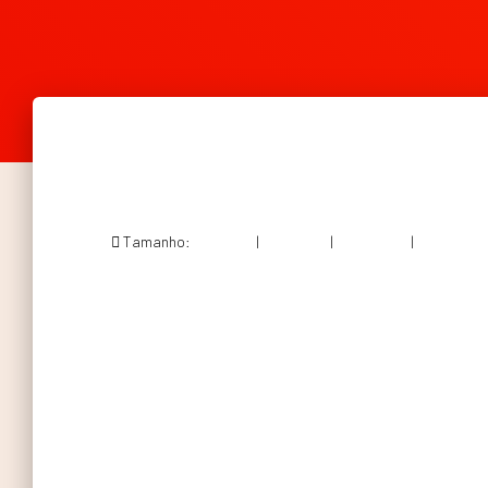
Tamanho:
150 × 150
|
200 × 300
|
682 × 1024
|
737 × 1106