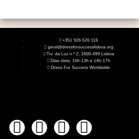
+351 926 526 116
geral@dressforsuccesslisboa.org
Trv. da Luz n.º 2, 1600-499 Lisboa
Dias úteis, 10h-13h e 14h-17h
Dress For Success Worldwide
SOBRE NÓS
A Nossa Missão
Equipa
Órgãos Sociais
Rede Global