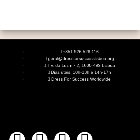
+351 926 526 116
geral@dressforsuccesslisboa.org
Trv. da Luz n.º 2, 1600-499 Lisboa
Dias úteis, 10h-13h e 14h-17h
Dress For Success Worldwide
SOBRE NÓS
A Nossa Missão
Equipa
Órgãos Sociais
Rede Global