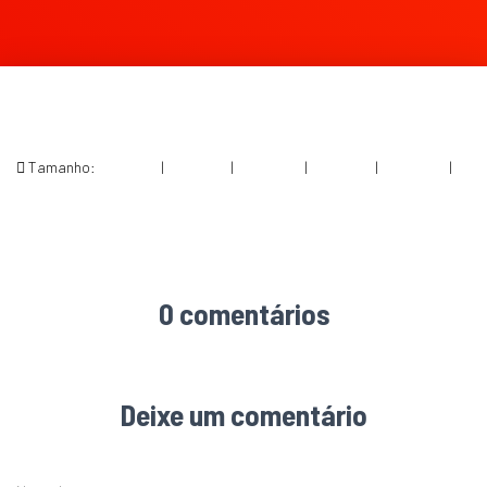
Tamanho:
150 × 150
|
300 × 197
|
750 × 492
|
750 × 491
|
360 × 240
|
1510 × 990
0 comentários
Deixe um comentário