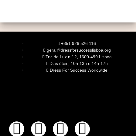
+351 926 526 116
geral@dressforsuccesslisboa.org
Trv. da Luz n.º 2, 1600-499 Lisboa
Dias úteis, 10h-13h e 14h-17h
Dress For Success Worldwide
SOBRE NÓS
A Nossa Missão
Equipa
Órgãos Sociais
Rede Global