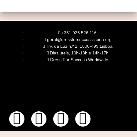
+351 926 526 116
geral@dressforsuccesslisboa.org
Trv. da Luz n.º 2, 1600-499 Lisboa
Dias úteis, 10h-13h e 14h-17h
Dress For Success Worldwide
SOBRE NÓS
A Nossa Missão
Equipa
Órgãos Sociais
Rede Global