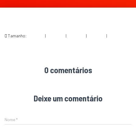
Tamanho:
150 × 150
|
300 × 225
|
750 × 563
|
750 × 563
|
3264 × 2448
0 comentários
Deixe um comentário
Nome
*