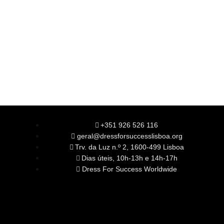
+351 926 526 116
geral@dressforsuccesslisboa.org
Trv. da Luz n.º 2, 1600-499 Lisboa
Dias úteis, 10h-13h e 14h-17h
Dress For Success Worldwide
SOBRE NÓS
A Nossa Missão
Equipa
Órgãos Sociais