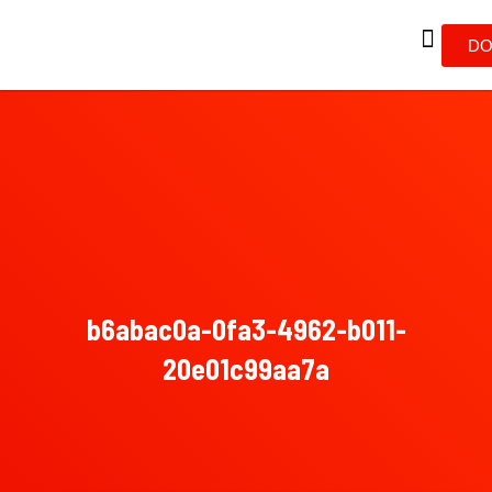
DO
b6abac0a-0fa3-4962-b011-
20e01c99aa7a