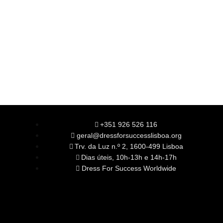
+351 926 526 116
geral@dressforsuccesslisboa.org
Trv. da Luz n.º 2, 1600-499 Lisboa
Dias úteis, 10h-13h e 14h-17h
Dress For Success Worldwide
SOBRE NÓS
A Nossa Missão
Equipa
Órgãos Sociais