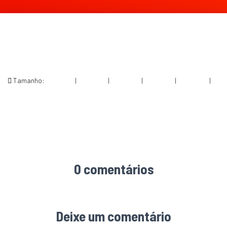
Tamanho:
150 × 150
|
291 × 300
|
750 × 774
|
750 × 774
|
360 × 240
|
1287 × 1329
0 comentários
Deixe um comentário