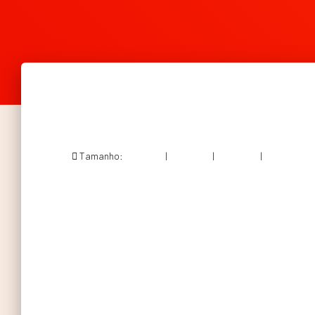
Tamanho:
150 × 150
|
239 × 300
|
360 × 240
|
645 × 808