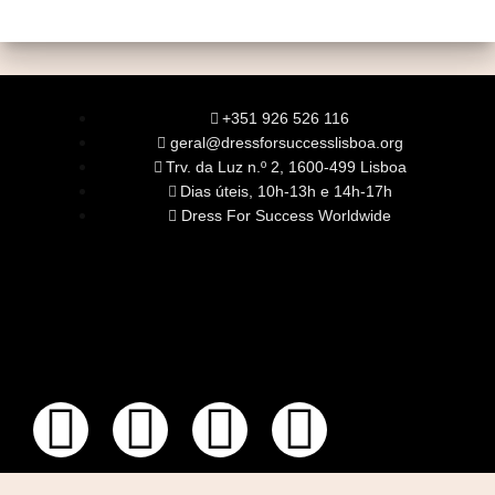
+351 926 526 116
geral@dressforsuccesslisboa.org
Trv. da Luz n.º 2, 1600-499 Lisboa
Dias úteis, 10h-13h e 14h-17h
Dress For Success Worldwide
SOBRE NÓS
A Nossa Missão
Equipa
Órgãos Sociais
Rede Global