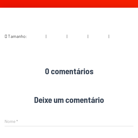
Tamanho:
150 × 150
|
300 × 200
|
750 × 500
|
360 × 240
|
940 × 627
0 comentários
Deixe um comentário
Nome
*