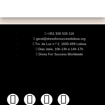
+351 926 526 116
geral@dressforsuccesslisboa.org
Trv. da Luz n.º 2, 1600-499 Lisboa
Dias úteis, 10h-13h e 14h-17h
Dress For Success Worldwide
SOBRE NÓS
A Nossa Missão
Equipa
Órgãos Sociais
Rede Global