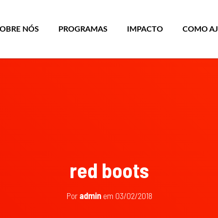
SOBRE NÓS
PROGRAMAS
IMPACTO
COMO A
red boots
Por
admin
em
03/02/2018