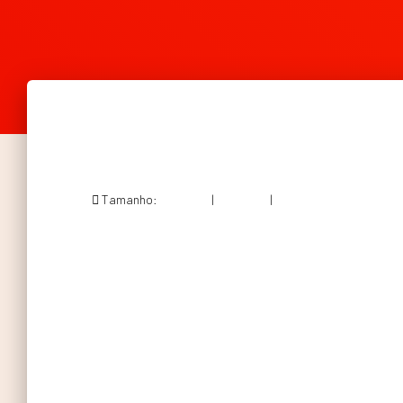
Tamanho:
150 × 150
|
169 × 300
|
564 × 1001