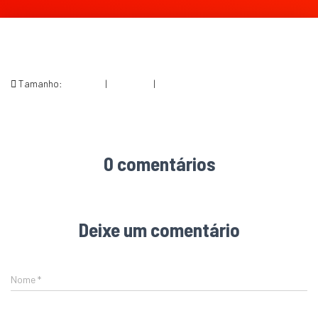
Tamanho:
150 × 150
|
200 × 300
|
464 × 696
0 comentários
Deixe um comentário
Nome
*