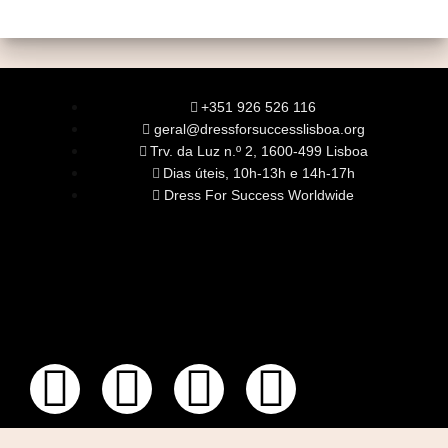
+351 926 526 116
geral@dressforsuccesslisboa.org
Trv. da Luz n.º 2, 1600-499 Lisboa
Dias úteis, 10h-13h e 14h-17h
Dress For Success Worldwide
SOBRE NÓS
A Nossa Missão
Equipa
Órgãos Sociais
Rede Global